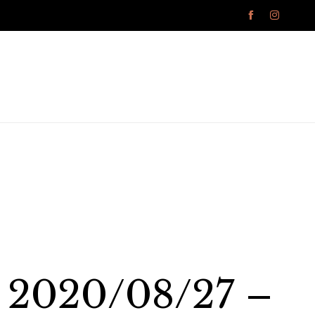


: 2020/08/27 –