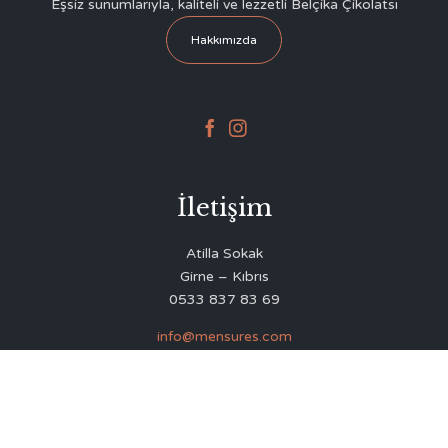
Eşsiz sunumlarıyla, kaliteli ve lezzetli Belçika Çikolatsı
Hakkımızda


İletişim
Atilla Sokak
Girne – Kıbrıs
0533 837 83 69
info@mensures.com
© 2020
Delicious Restaurant & Café Theme
by
VamTam Themes