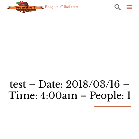

Belçika Çikolatası
Skip
to
content
test – Date: 2018/03/16 –
Time: 4:00am – People: 1