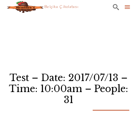

Belçika Çikolatası
Skip
to
content
Test – Date: 2017/07/13 –
Time: 10:00am – People:
31