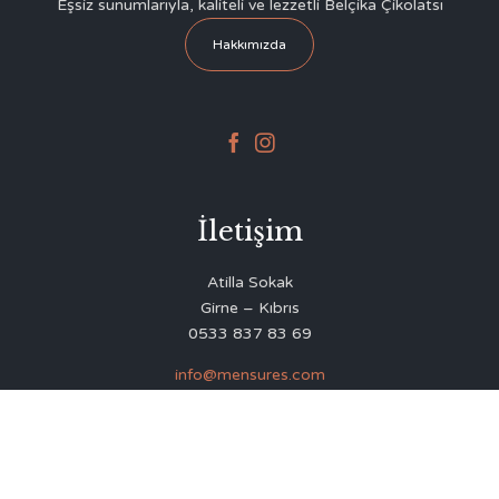
Eşsiz sunumlarıyla, kaliteli ve lezzetli Belçika Çikolatsı
Hakkımızda


İletişim
Atilla Sokak
Girne – Kıbrıs
0533 837 83 69
info@mensures.com
© 2020
Delicious Restaurant & Café Theme
by
VamTam Themes