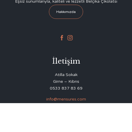
Eşsiz sunumlarıyla, kaliteli ve lezzetli Belçika Çikolatsı
Hakkımızda


İletişim
Atilla Sokak
Girne – Kıbrıs
0533 837 83 69
info@mensures.com
© 2020
Delicious Restaurant & Café Theme
by
VamTam Themes