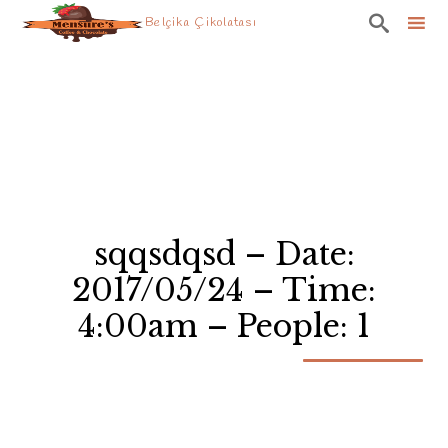

Belçika Çikolatası
Skip
to
content
sqqsdqsd – Date:
2017/05/24 – Time:
4:00am – People: 1