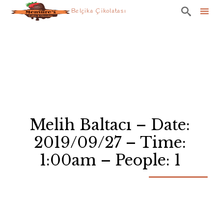

Belçika Çikolatası
Skip
to
content
Melih Baltacı – Date:
2019/09/27 – Time:
1:00am – People: 1