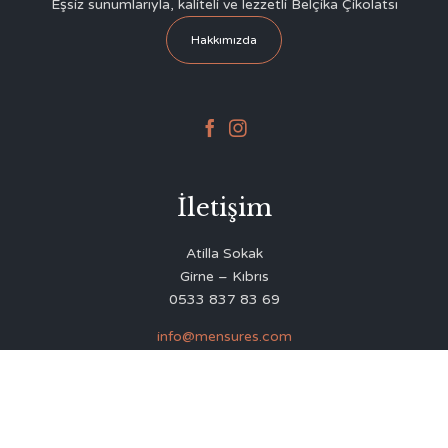
Eşsiz sunumlarıyla, kaliteli ve lezzetli Belçika Çikolatsı
Hakkımızda


İletişim
Atilla Sokak
Girne – Kıbrıs
0533 837 83 69
info@mensures.com
© 2020
Delicious Restaurant & Café Theme
by
VamTam Themes