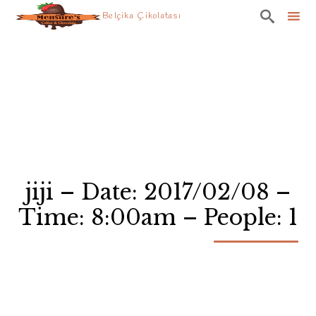

Belçika Çikolatası
Skip
to
content
jiji – Date: 2017/02/08 –
Time: 8:00am – People: 1