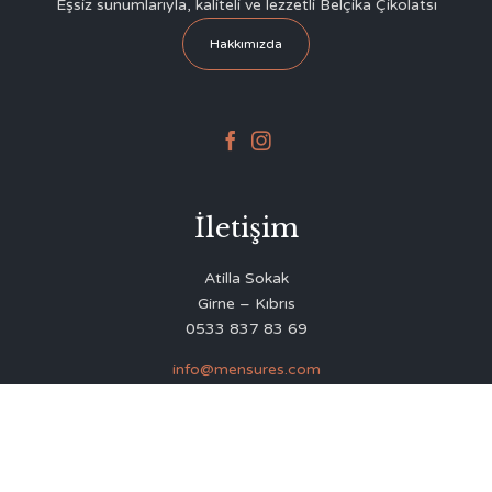
Eşsiz sunumlarıyla, kaliteli ve lezzetli Belçika Çikolatsı
Hakkımızda


İletişim
Atilla Sokak
Girne – Kıbrıs
0533 837 83 69
info@mensures.com
© 2020
Delicious Restaurant & Café Theme
by
VamTam Themes