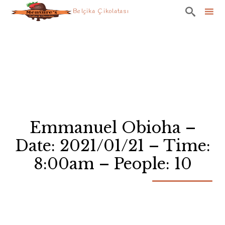

Belçika Çikolatası
Skip
to
content
Emmanuel Obioha –
Date: 2021/01/21 – Time:
8:00am – People: 10