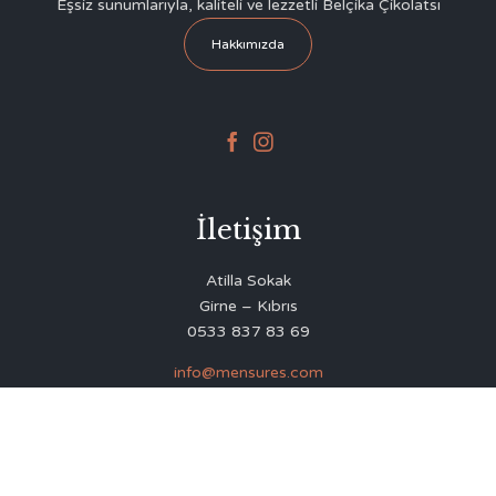
Eşsiz sunumlarıyla, kaliteli ve lezzetli Belçika Çikolatsı
Hakkımızda


İletişim
Atilla Sokak
Girne – Kıbrıs
0533 837 83 69
info@mensures.com
© 2020
Delicious Restaurant & Café Theme
by
VamTam Themes