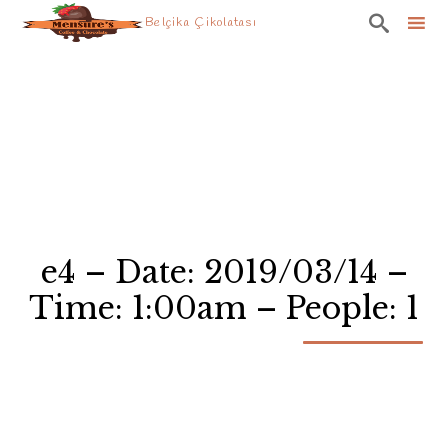

Belçika Çikolatası
Skip
to
content
e4 – Date: 2019/03/14 –
Time: 1:00am – People: 1