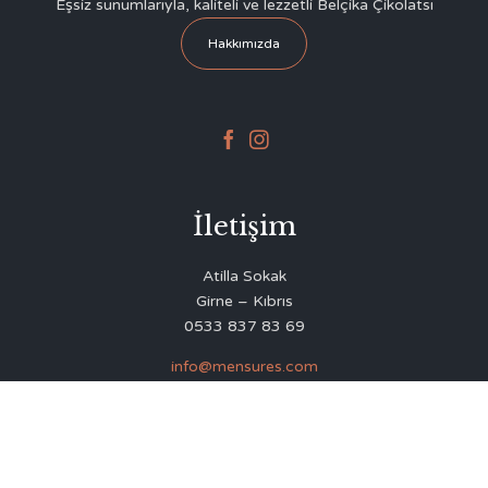
Eşsiz sunumlarıyla, kaliteli ve lezzetli Belçika Çikolatsı
Hakkımızda


İletişim
Atilla Sokak
Girne – Kıbrıs
0533 837 83 69
info@mensures.com
© 2020
Delicious Restaurant & Café Theme
by
VamTam Themes