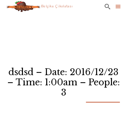

Belçika Çikolatası
Skip
to
content
dsdsd – Date: 2016/12/23
– Time: 1:00am – People:
3