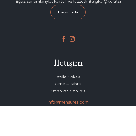
Eşsiz sunumlarıyla, kaliteli ve lezzetli Belçika Çikolatsı
Hakkımızda


İletişim
Atilla Sokak
Girne – Kıbrıs
0533 837 83 69
info@mensures.com
© 2020
Delicious Restaurant & Café Theme
by
VamTam Themes