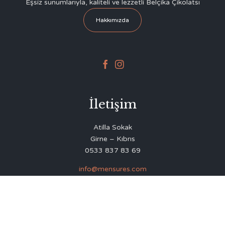
Eşsiz sunumlarıyla, kaliteli ve lezzetli Belçika Çikolatsı
Hakkımızda


İletişim
Atilla Sokak
Girne – Kıbrıs
0533 837 83 69
info@mensures.com
© 2020
Delicious Restaurant & Café Theme
by
VamTam Themes