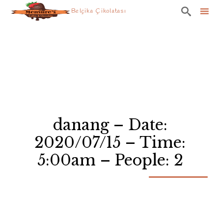

Belçika Çikolatası
Skip
to
content
danang – Date:
2020/07/15 – Time:
5:00am – People: 2