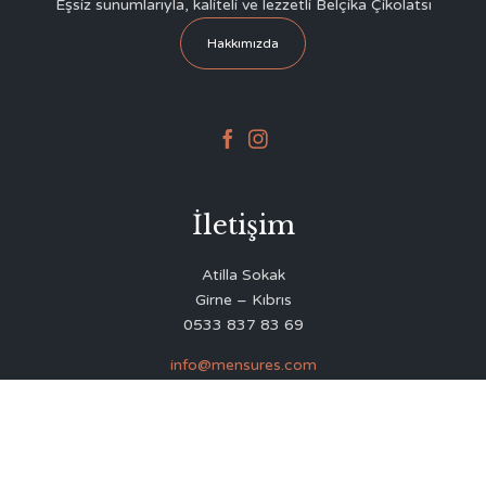
Eşsiz sunumlarıyla, kaliteli ve lezzetli Belçika Çikolatsı
Hakkımızda


İletişim
Atilla Sokak
Girne – Kıbrıs
0533 837 83 69
info@mensures.com
© 2020
Delicious Restaurant & Café Theme
by
VamTam Themes