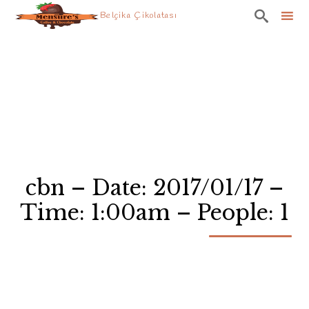

Belçika Çikolatası
Skip
to
content
cbn – Date: 2017/01/17 –
Time: 1:00am – People: 1