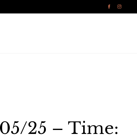


/05/25 – Time: