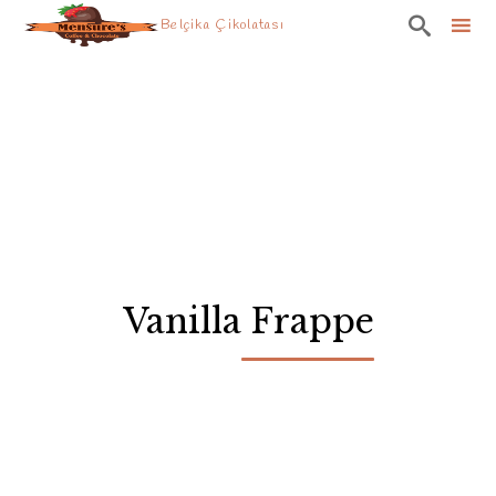

Belçika Çikolatası
Skip
to
content
Vanilla Frappe