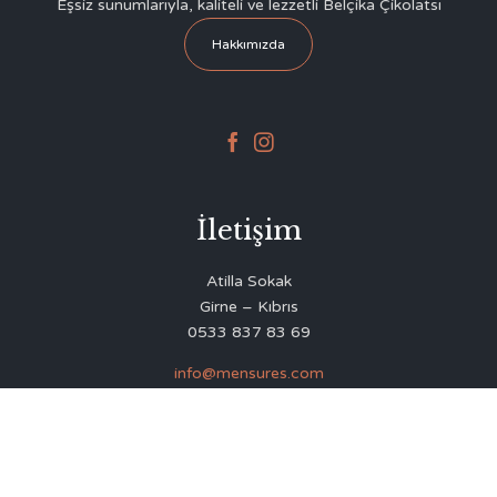
Eşsiz sunumlarıyla, kaliteli ve lezzetli Belçika Çikolatsı
Hakkımızda


İletişim
Atilla Sokak
Girne – Kıbrıs
0533 837 83 69
info@mensures.com
© 2020
Delicious Restaurant & Café Theme
by
VamTam Themes