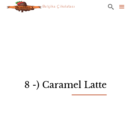

Belçika Çikolatası
Skip
to
content
8 -) Caramel Latte