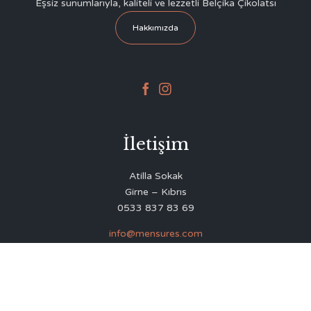
Eşsiz sunumlarıyla, kaliteli ve lezzetli Belçika Çikolatsı
Hakkımızda


İletişim
Atilla Sokak
Girne – Kıbrıs
0533 837 83 69
info@mensures.com
© 2020
Delicious Restaurant & Café Theme
by
VamTam Themes