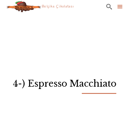

Belçika Çikolatası
Skip
to
content
4-) Espresso Macchiato