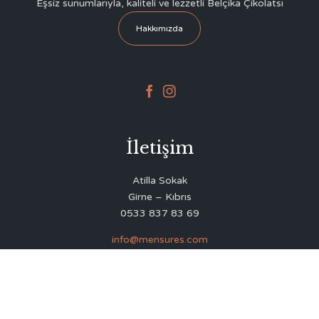
Eşsiz sunumlarıyla, kaliteli ve lezzetli Belçika Çikolatsı
Hakkımızda


İletişim
Atilla Sokak
Girne – Kıbrıs
0533 837 83 69
info@mensures.com
© 2020
Delicious Restaurant & Café Theme
by
VamTam Themes