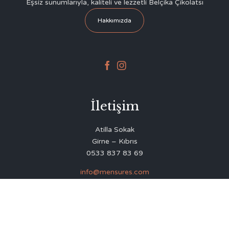
Eşsiz sunumlarıyla, kaliteli ve lezzetli Belçika Çikolatsı
Hakkımızda


İletişim
Atilla Sokak
Girne – Kıbrıs
0533 837 83 69
info@mensures.com
© 2020
Delicious Restaurant & Café Theme
by
VamTam Themes