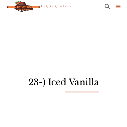

Belçika Çikolatası
Skip
to
content
23-) Iced Vanilla